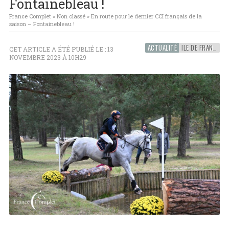
Fontainebleau !
France Complet
»
Non classé
»
En route pour le dernier CCI français de la
saison – Fontainebleau !
ACTUALITÉ
ILE DE FRANCE
CET ARTICLE A ÉTÉ PUBLIÉ LE : 13
NOVEMBRE 2023 À 10H29