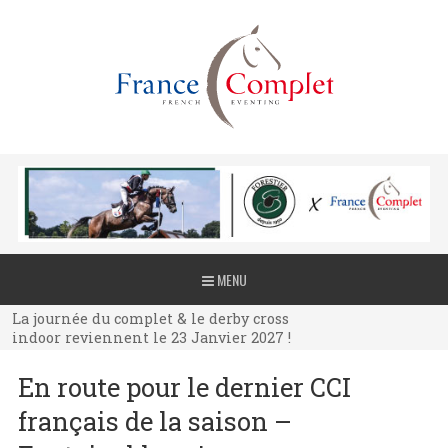
La journée du complet & le derby cross
MENU
indoor reviennent le 23 Janvier 2027 !
La journée du complet & le derby cross
indoor reviennent le 23 Janvier 2027 !
La journée du complet & le derby cross
En route pour le dernier CCI
indoor reviennent le 23 Janvier 2027 !
français de la saison –