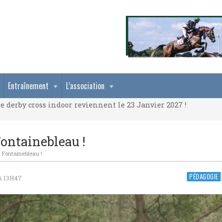
e derby cross indoor reviennent le 23 Janvier 2027 !
Entraînement
L’association
e derby cross indoor reviennent le 23 Janvier 2027 !
e derby cross indoor reviennent le 23 Janvier 2027 !
ontainebleau !
 Fontainebleau !
PÉDAGOGIE
À 13H47