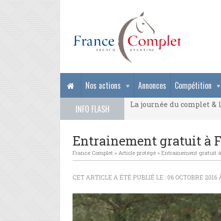
La journée du complet & l
Nos actions
Annonces
Compétition
La journée du complet & l
INFO FLASH
La journée du complet & l
Entrainement gratuit à F
France Complet
»
Article protégé
»
Entrainement gratuit à
CET ARTICLE A ÉTÉ PUBLIÉ LE : 06 OCTOBRE 2016 