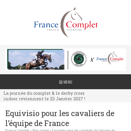
La journée du complet & le derby cross
MENU
indoor reviennent le 23 Janvier 2027 !
La journée du complet & le derby cross
indoor reviennent le 23 Janvier 2027 !
La journée du complet & le derby cross
Equivisio pour les cavaliers de
indoor reviennent le 23 Janvier 2027 !
l’équipe de France
France Complet
»
Non classé
»
Equivisio pour les cavaliers de l’équipe de