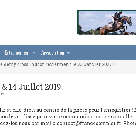
e derby cross indoor reviennent le 23 Janvier 2027 !
Entraînement
L’association
e derby cross indoor reviennent le 23 Janvier 2027 !
e derby cross indoor reviennent le 23 Janvier 2027 !
& 14 Juillet 2019
019
r et clic-droit au centre de la photo pour l’enregistrer !
vous les utilisez pour votre communication personnelle !
ndez-les nous par mail à contact@francecomplet.fr. Phot