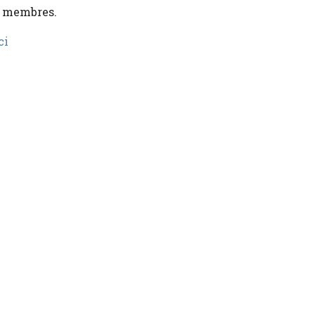
x membres.
ci