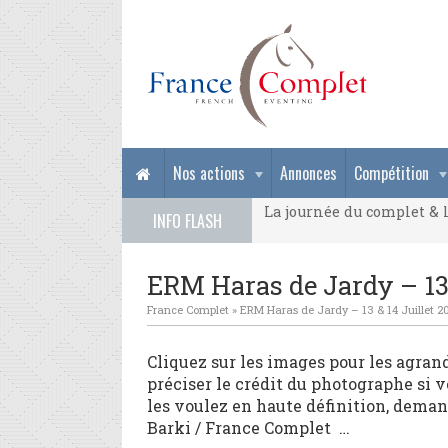
La journée du complet & l
Nos actions
Annonces
Compétition
La journée du complet & l
INFO FLASH
La journée du complet & l
ERM Haras de Jardy – 13 
France Complet
»
ERM Haras de Jardy – 13 & 14 Juillet 2
Cliquez sur les images pour les agrandi
préciser le crédit du photographe si 
les voulez en haute définition, dema
Barki / France Complet …