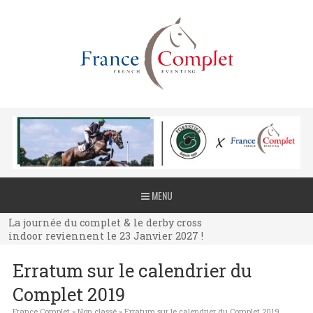
La journée du complet & le derby cross
MENU
indoor reviennent le 23 Janvier 2027 !
La journée du complet & le derby cross
indoor reviennent le 23 Janvier 2027 !
La journée du complet & le derby cross
Erratum sur le calendrier du
indoor reviennent le 23 Janvier 2027 !
Complet 2019
France Complet
»
Non classé
»
Erratum sur le calendrier du Complet 2019