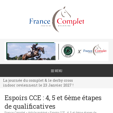
La journée du complet & le derby cross
MENU
indoor reviennent le 23 Janvier 2027 !
La journée du complet & le derby cross
indoor reviennent le 23 Janvier 2027 !
La journée du complet & le derby cross
Espoirs CCE : 4, 5 et 6ème étapes
indoor reviennent le 23 Janvier 2027 !
de qualificatives
France Complet
»
Article protégé
»
Espoirs CCE : 4, 5 et 6ème étapes de