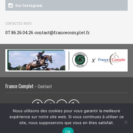
Sur Instagram
CONTACTEZ-NOUS
07.86.26.04.26
contact@francecomplet.fr
France Complet -
Contact
Partager sur :
Nous utilisons des cookies pour vous garantir la meilleure
expérience sur notre site web. Si vous continuez à utiliser ce
L’association
Actualités
Tous les évènements
Liens utiles
site, nous supposerons que vous en êtes satisfait.
Régie publicitaire
Plan du site
Mentions légales
OK
CRÉATION DU SITE INTERNET