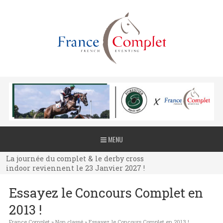
La journée du complet & le derby cross
MENU
indoor reviennent le 23 Janvier 2027 !
La journée du complet & le derby cross
indoor reviennent le 23 Janvier 2027 !
La journée du complet & le derby cross
Essayez le Concours Complet en
indoor reviennent le 23 Janvier 2027 !
2013 !
France Complet
»
Non classé
»
Essayez le Concours Complet en 2013 !