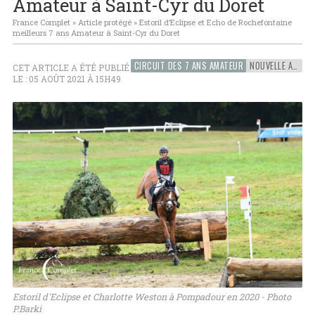
Amateur à Saint-Cyr du Doret
France Complet
»
Article protégé
»
Estoril d’Eclipse et Echo de Rochefontaine
meilleurs 7 ans Amateur à Saint-Cyr du Doret
CIRCUIT DES 7 ANS AMATEUR
NOUVELLE AQUITAINE
CET ARTICLE A ÉTÉ PUBLIÉ
LE : 05 AOÛT 2021 À 15H49
Estoril d'Eclipse et Charlotte Weston à Pompadour en 2020 - Photo
P.Barki