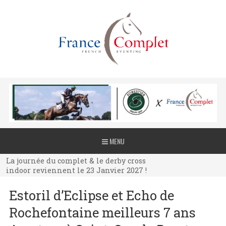
La journée du complet & le derby cross
MENU
indoor reviennent le 23 Janvier 2027 !
La journée du complet & le derby cross
indoor reviennent le 23 Janvier 2027 !
La journée du complet & le derby cross
Estoril d’Eclipse et Echo de
indoor reviennent le 23 Janvier 2027 !
Rochefontaine meilleurs 7 ans