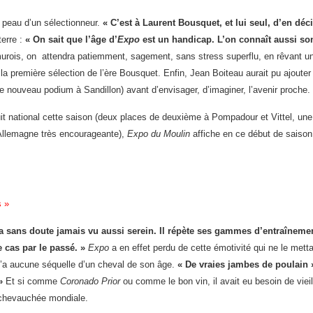
peau d’un sélectionneur.
« C’est à Laurent Bousquet, et lui seul, d’en déci
terre :
« On sait que l’âge d’
Expo
est un handicap. L’on connaît aussi son
rois, on attendra patiemment, sagement, sans stress superflu, en rêvant un
la première sélection de l’ère Bousquet. Enfin, Jean Boiteau aurait pu ajouter 
e nouveau podium à Sandillon) avant d’envisager, d’imaginer, l’avenir proche.
it national cette saison (deux places de deuxième à Pompadour et Vittel, une 
 Allemagne très encourageante),
Expo du Moulin
affiche en ce début de saison
s »
’a sans doute jamais vu aussi serein. Il répète ses gammes d’entraîneme
le cas par le passé. »
Expo
a en effet perdu de cette émotivité qui ne le mettai
n’a aucune séquelle d’un cheval de son âge.
« De vraies jambes de poulain 
»
Et si comme
Coronado Prior
ou comme le bon vin, il avait eu besoin de vieil
e chevauchée mondiale.