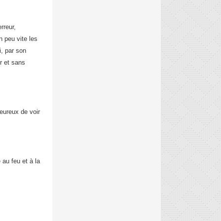
rreur,
n peu vite les
i, par son
r et sans
eureux de voir
 au feu et à la