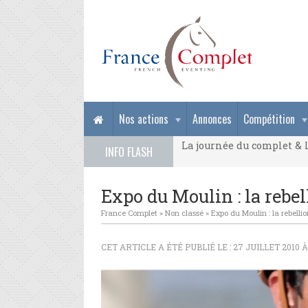
La journée du complet & l
Nos actions
Annonces
Compétition
La journée du complet & l
INFO FLASH
La journée du complet & l
Expo du Moulin : la rebe
France Complet
»
Non classé
»
Expo du Moulin : la rebelli
CET ARTICLE A ÉTÉ PUBLIÉ LE : 27 JUILLET 2010 À