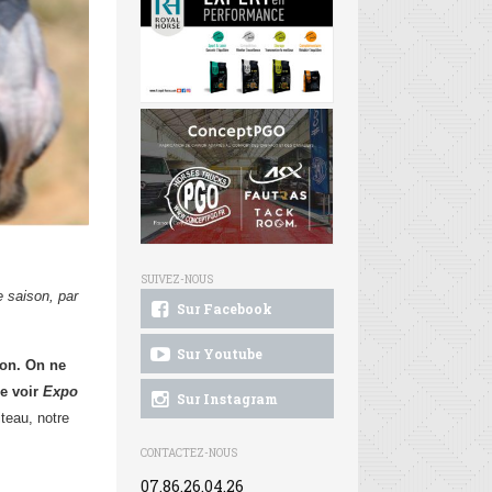
SUIVEZ-NOUS
 saison, par
Sur Facebook
Sur Youtube
son. On ne
de voir
Expo
Sur Instagram
iteau, notre
CONTACTEZ-NOUS
07.86.26.04.26