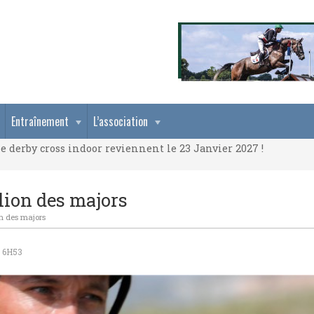
e derby cross indoor reviennent le 23 Janvier 2027 !
Entraînement
L’association
e derby cross indoor reviennent le 23 Janvier 2027 !
e derby cross indoor reviennent le 23 Janvier 2027 !
llion des majors
on des majors
 6H53