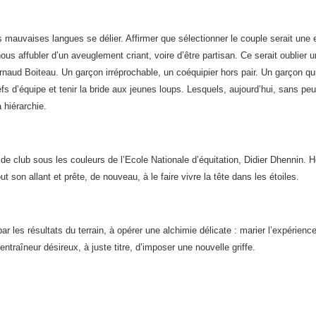
s mauvaises langues se délier. Affirmer que sélectionner le couple serait une e
nous affubler d’un aveuglement criant, voire d’être partisan. Ce serait oublier u
rnaud Boiteau. Un garçon irréprochable, un coéquipier hors pair. Un garçon qu
fs d’équipe et tenir la bride aux jeunes loups. Lesquels, aujourd’hui, sans peu
 hiérarchie.
e club sous les couleurs de l’Ecole Nationale d’équitation, Didier Dhennin. H
t son allant et prête, de nouveau, à le faire vivre la tête dans les étoiles.
 les résultats du terrain, à opérer une alchimie délicate : marier l’expérience
traîneur désireux, à juste titre, d’imposer une nouvelle griffe.