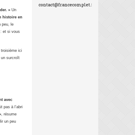
contact@francecomplet.fr
der. »
Un
 histoire en
 peu, le
: et si vous
troisième ici
 un surcroît
nt avec
t pas à l’abri
»
, résume
lir un peu