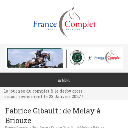
La journée du complet & le derby cross
MENU
indoor reviennent le 23 Janvier 2027 !
La journée du complet & le derby cross
indoor reviennent le 23 Janvier 2027 !
La journée du complet & le derby cross
Fabrice Gibault : de Melay à
indoor reviennent le 23 Janvier 2027 !
Briouze
France Complet
»
Non classé
»
Fabrice Gibault : de Melay à Briouze