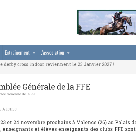
e derby cross indoor reviennent le 23 Janvier 2027 !
Entraînement
L’association
e derby cross indoor reviennent le 23 Janvier 2027 !
e derby cross indoor reviennent le 23 Janvier 2027 !
mblée Générale de la FFE
blée Générale de la FFE
5 À 10H30
s 23 et 24 novembre prochains à Valence (26) au Palais d
, enseignants et élèves enseignants des clubs FFE sont
.