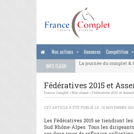
La journée du complet & l
Nos actions
Annonces
Compétition
La journée du complet & l
INFO FLASH
La journée du complet & l
Fédératives 2015 et Asse
France Complet
»
Non classé
»
Fédératives 2015 et Assem
CET ARTICLE A ÉTÉ PUBLIÉ LE : 10 NOVEMBRE 201
Les Fédératives 2015 se tiendront le
Sud Rhône-Alpes. Tous les dirigeants
ces deux jours de réflexion collective