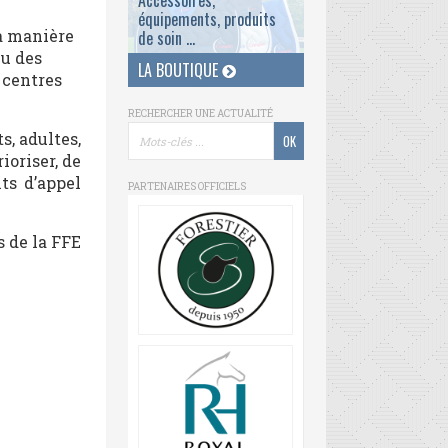
Accessoires,
équipements, produits
la manière
de soin ...
nu des
LA BOUTIQUE
 centres
RECHERCHER UNE ACTUALITÉ
s, adultes,
ioriser, de
ts d’appel
PARTENAIRES OFFICIELS
s de la FFE