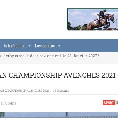
e derby cross indoor reviennent le 23 Janvier 2027 !
Entraînement
L’association
e derby cross indoor reviennent le 23 Janvier 2027 !
e derby cross indoor reviennent le 23 Janvier 2027 !
AN CHAMPIONSHIP AVENCHES 2021 
AN CHAMPIONSHIP AVENCHES 2021 – J2 Dressage
SPORT
I
21 À 19H13