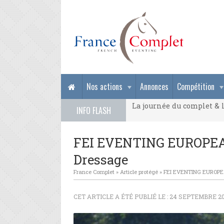
La journée du complet & l
Nos actions
Annonces
Compétition
La journée du complet & l
INFO FLASH
La journée du complet & l
FEI EVENTING EUROPE
Dressage
France Complet
»
Article protégé
»
FEI EVENTING EUROPE
CET ARTICLE A ÉTÉ PUBLIÉ LE : 24 SEPTEMBRE 20