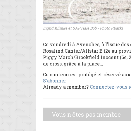
Ingrid Klimke et SAP Hale Bob - Photo P.Barki
Ce vendredi à Avenches, à l’issue des
Rosalind Canter/Allstar B (2e au provis
Piggy March/Brookfield Inocent (6e, 2
de cross, grâce à la place...
Ce contenu est protégé et réservé au
S'abonner
Already a member?
Connectez-vous i
Vous n'êtes pas membre