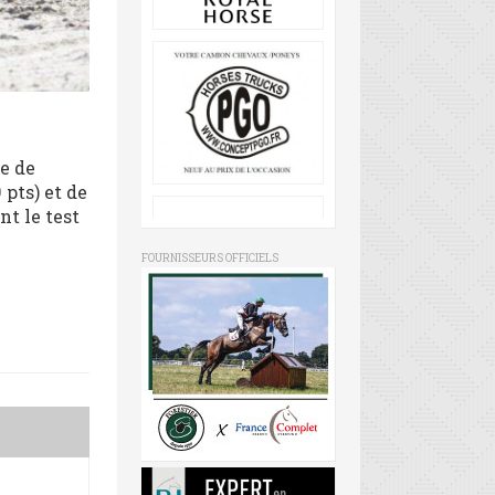
e de
 pts) et de
t le test
FOURNISSEURS OFFICIELS