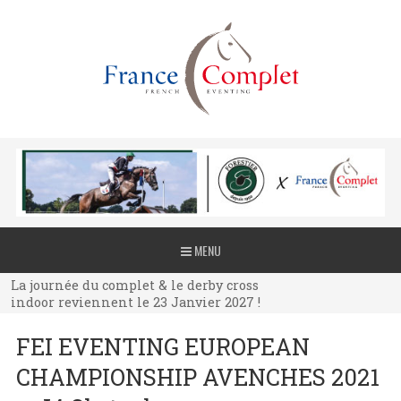
La journée du complet & le derby cross
MENU
indoor reviennent le 23 Janvier 2027 !
La journée du complet & le derby cross
indoor reviennent le 23 Janvier 2027 !
La journée du complet & le derby cross
FEI EVENTING EUROPEAN
indoor reviennent le 23 Janvier 2027 !
CHAMPIONSHIP AVENCHES 2021