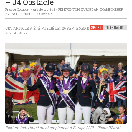
– J4 Obstacle
France Complet
»
Article protégé
»
FEI EVENTING EUROPEAN CHAMPIONSHIP
AVENCHES 2021 – J4 Obstacle
SPORT
INTERNATIONAL
CET ARTICLE A ÉTÉ PUBLIÉ LE : 26 SEPTEMBRE
2021 À 18H29
Podium individuel du championnat d'Europe 2021 - Photo P.Barki