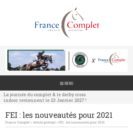
La journée du complet & le derby cross
MENU
indoor reviennent le 23 Janvier 2027 !
La journée du complet & le derby cross
indoor reviennent le 23 Janvier 2027 !
La journée du complet & le derby cross
FEI : les nouveautés pour 2021
indoor reviennent le 23 Janvier 2027 !
France Complet
»
Article protégé
»
FEI : les nouveautés pour 2021