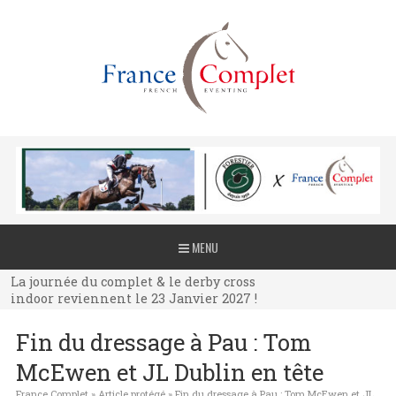
La journée du complet & le derby cross
MENU
indoor reviennent le 23 Janvier 2027 !
La journée du complet & le derby cross
indoor reviennent le 23 Janvier 2027 !
La journée du complet & le derby cross
Fin du dressage à Pau : Tom
indoor reviennent le 23 Janvier 2027 !
McEwen et JL Dublin en tête
France Complet
»
Article protégé
»
Fin du dressage à Pau : Tom McEwen et JL