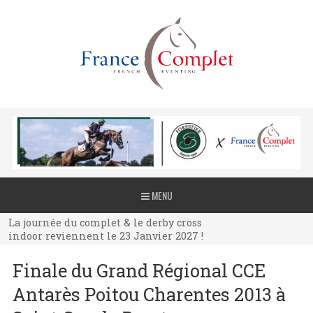
La journée du complet & le derby cross
MENU
indoor reviennent le 23 Janvier 2027 !
La journée du complet & le derby cross
indoor reviennent le 23 Janvier 2027 !
La journée du complet & le derby cross
Finale du Grand Régional CCE
indoor reviennent le 23 Janvier 2027 !
Antarès Poitou Charentes 2013 à