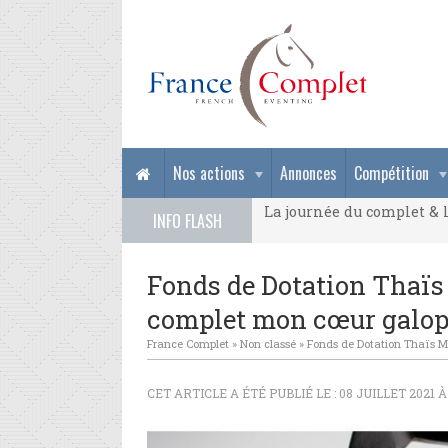
La journée du complet & l
Nos actions
Annonces
Compétition
La journée du complet & l
INFO FLASH
La journée du complet & l
Fonds de Dotation Thaïs 
complet mon cœur galop
France Complet
»
Non classé
»
Fonds de Dotation Thaïs Me
CET ARTICLE A ÉTÉ PUBLIÉ LE : 08 JUILLET 2021 À