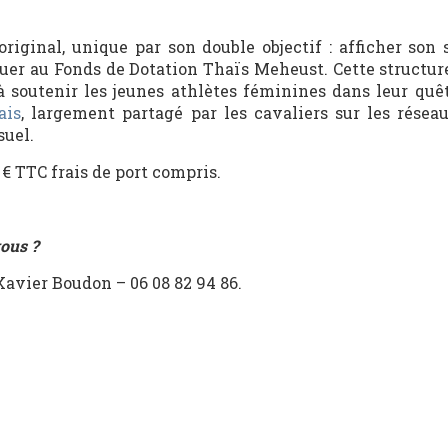
 original, unique par son double objectif : afficher son
buer au Fonds de Dotation Thaïs Meheust. Cette structure
à soutenir les jeunes athlètes féminines dans leur quê
ais
, largement partagé par les cavaliers sur les résea
suel.
3 € TTC frais de port compris.
vous ?
Xavier Boudon – 06 08 82 94 86.