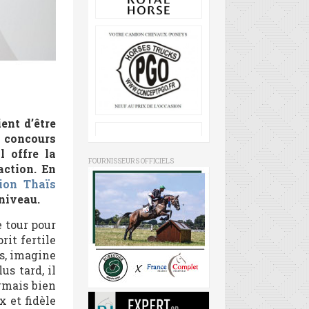
ent d’être
e concours
l offre la
FOURNISSEURS OFFICIELS
action. En
ion Thaïs
 niveau.
e tour pour
rit fertile
s, imagine
s tard, il
rmais bien
 et fidèle