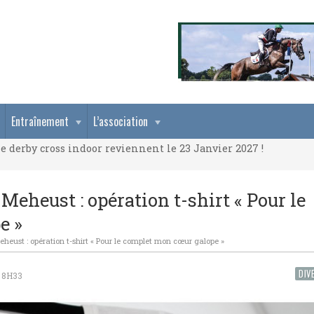
e derby cross indoor reviennent le 23 Janvier 2027 !
Entraînement
L’association
e derby cross indoor reviennent le 23 Janvier 2027 !
e derby cross indoor reviennent le 23 Janvier 2027 !
Meheust : opération t-shirt « Pour le
e »
heust : opération t-shirt « Pour le complet mon cœur galope »
DIV
 8H33