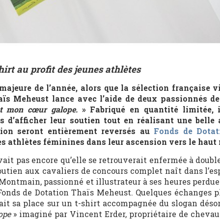
hirt au profit des jeunes athlètes
ajeure de l’année, alors que la sélection française vi
aïs Meheust lance avec l’aide de deux passionnés d
t mon cœur galope.
» Fabriqué en quantité limitée, i
s d’afficher leur soutien tout en réalisant une belle 
ation seront entièrement reversés au
Fonds de Dotat
es athlètes féminines dans leur ascension vers le haut
vait pas encore qu’elle se retrouverait enfermée à doubl
soutien aux cavaliers de concours complet naît dans l’esp
Montmain, passionné et illustrateur à ses heures perdue
 Fonds de Dotation Thaïs Meheust. Quelques échanges plu
rait sa place sur un t-shirt accompagnée du slogan déso
ope
» imaginé par Vincent Erder, propriétaire de chevaux