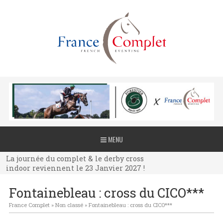
La journée du complet & le derby cross
MENU
indoor reviennent le 23 Janvier 2027 !
La journée du complet & le derby cross
indoor reviennent le 23 Janvier 2027 !
La journée du complet & le derby cross
Fontainebleau : cross du CICO***
indoor reviennent le 23 Janvier 2027 !
France Complet
»
Non classé
»
Fontainebleau : cross du CICO***