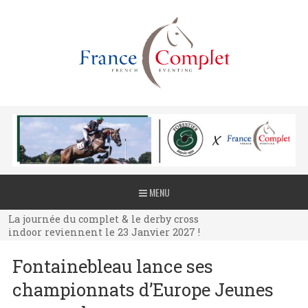
La journée du complet & le derby cross
MENU
indoor reviennent le 23 Janvier 2027 !
La journée du complet & le derby cross
indoor reviennent le 23 Janvier 2027 !
La journée du complet & le derby cross
Fontainebleau lance ses
indoor reviennent le 23 Janvier 2027 !
championnats d’Europe Jeunes