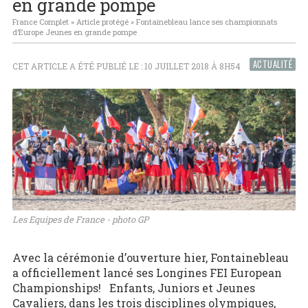
en grande pompe
France Complet
»
Article protégé
»
Fontainebleau lance ses championnats
d’Europe Jeunes en grande pompe
ACTUALITÉ
CET ARTICLE A ÉTÉ PUBLIÉ LE : 10 JUILLET 2018 À 8H54
Les Equipes de France - photo GP
Avec la cérémonie d’ouverture hier, Fontainebleau
a officiellement lancé ses Longines FEI European
Championships! Enfants, Juniors et Jeunes
Cavaliers, dans les trois disciplines olympiques,