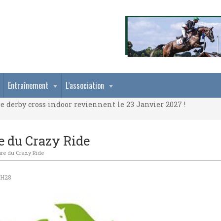
e derby cross indoor reviennent le 23 Janvier 2027 !
Entraînement
L’association
e derby cross indoor reviennent le 23 Janvier 2027 !
e derby cross indoor reviennent le 23 Janvier 2027 !
e du Crazy Ride
ure du Crazy Ride
8H28