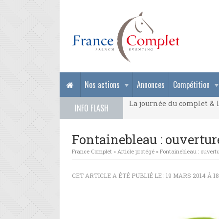
La journée du complet & l
Nos actions
Annonces
Compétition
La journée du complet & l
INFO FLASH
La journée du complet & l
Fontainebleau : ouvertur
France Complet
»
Article protégé
»
Fontainebleau : ouvert
CET ARTICLE A ÉTÉ PUBLIÉ LE : 19 MARS 2014 À 1