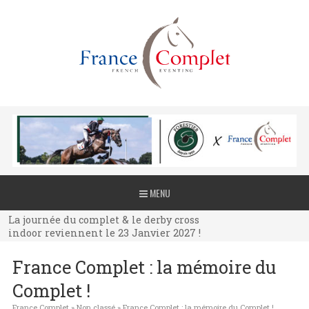
La journée du complet & le derby cross
MENU
indoor reviennent le 23 Janvier 2027 !
La journée du complet & le derby cross
indoor reviennent le 23 Janvier 2027 !
La journée du complet & le derby cross
France Complet : la mémoire du
indoor reviennent le 23 Janvier 2027 !
Complet !
France Complet
»
Non classé
»
France Complet : la mémoire du Complet !