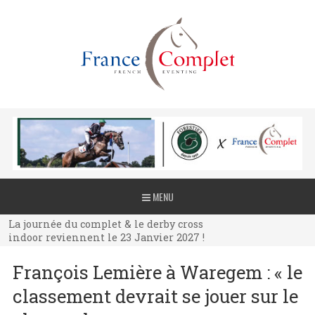
La journée du complet & le derby cross
MENU
indoor reviennent le 23 Janvier 2027 !
La journée du complet & le derby cross
indoor reviennent le 23 Janvier 2027 !
La journée du complet & le derby cross
François Lemière à Waregem : « le
indoor reviennent le 23 Janvier 2027 !
classement devrait se jouer sur le