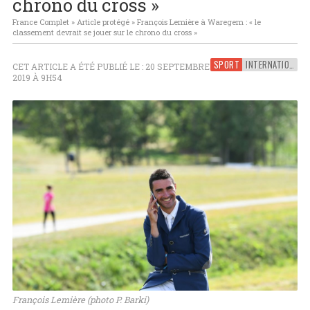
chrono du cross »
France Complet
»
Article protégé
»
François Lemière à Waregem : « le
classement devrait se jouer sur le chrono du cross »
SPORT
INTERNATIONAL
CET ARTICLE A ÉTÉ PUBLIÉ LE : 20 SEPTEMBRE
2019 À 9H54
François Lemière (photo P. Barki)