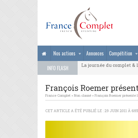
La journée du complet & l
Nos actions
Annonces
Compétition
La journée du complet & l
INFO FLASH
La journée du complet & l
François Roemer présent
France Complet
»
Non classé
»
François Roemer présente l
CET ARTICLE A ÉTÉ PUBLIÉ LE : 29 JUIN 2011 À 6H