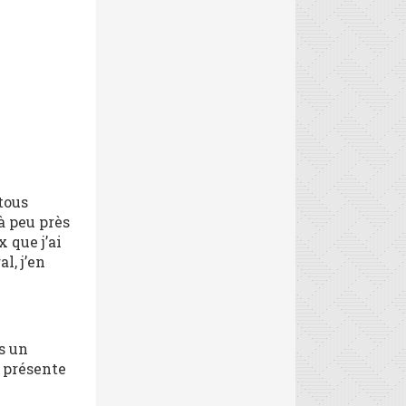
tous
à peu près
 que j’ai
l, j’en
»
s un
n présente