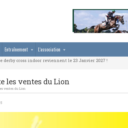
e derby cross indoor reviennent le 23 Janvier 2027 !
Entraînement
L’association
e derby cross indoor reviennent le 23 Janvier 2027 !
e derby cross indoor reviennent le 23 Janvier 2027 !
e les ventes du Lion
es ventes du Lion
55