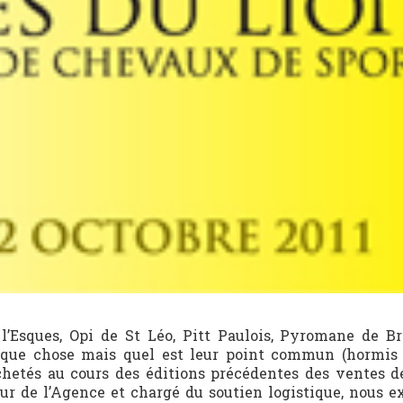
l’Esques, Opi de St Léo, Pitt Paulois, Pyromane de B
que chose mais quel est leur point commun (hormis 
chetés au cours des éditions précédentes des ventes d
ur de l’Agence et chargé du soutien logistique, nous e