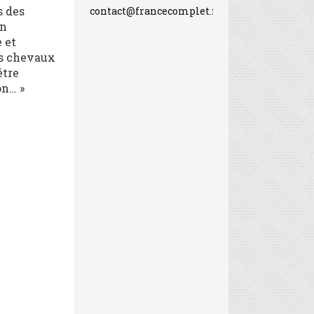
s des
contact@francecomplet.fr
on
 et
es chevaux
être
on… »