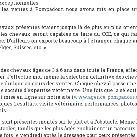
exceptionnelles :
s les ventes à Pompadour, nous avons mis en place 
evaux présentés étaient jusque là de plus en plus orient
les chevaux seront capables de faire du CCE, ce qui fai
 D’ailleurs on exporte beaucoup à l’étranger, chaque an
ges, Suisses, etc. »
n des chevaux âgés de 3 à 6 ans dans toute la France, effe
n. J’effectue moi-même la sélection définitive des che
 technique au cours des ventes. Chaque cheval passe une 
ne société d’expertise vétérinaire. Une fois que la sélecti
t mise en ligne sur notre site (
www.agence-pompadour
ques (résultats, visite vétérinaire, performances, photos
is.
 sont présentés montés sur le plat et à l’obstacle. Même 
stacles, tandis que les plus âgés enchaînent un parcours.
fois le vendredi après le dressage pour ceux présentés 