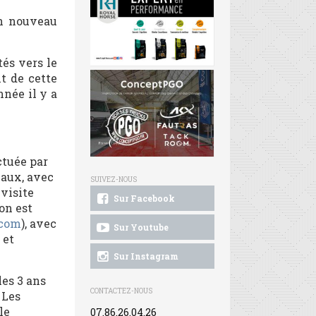
un nouveau
és vers le
t de cette
née il y a
ctuée par
vaux, avec
SUIVEZ-NOUS
visite
Sur Facebook
on est
.com
), avec
Sur Youtube
 et
Sur Instagram
les 3 ans
CONTACTEZ-NOUS
 Les
le
07.86.26.04.26