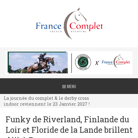
La journée du complet & le derby cross
MENU
indoor reviennent le 23 Janvier 2027 !
La journée du complet & le derby cross
indoor reviennent le 23 Janvier 2027 !
La journée du complet & le derby cross
Funky de Riverland, Finlande du
indoor reviennent le 23 Janvier 2027 !
Loir et Floride de la Lande brillent