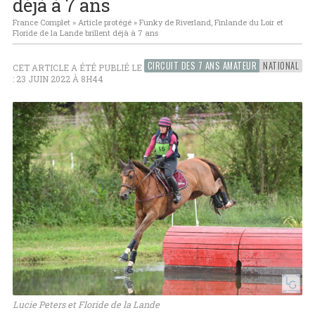
déjà à 7 ans
France Complet
»
Article protégé
»
Funky de Riverland, Finlande du Loir et
Floride de la Lande brillent déjà à 7 ans
CIRCUIT DES 7 ANS AMATEUR
NATIONAL
CET ARTICLE A ÉTÉ PUBLIÉ LE
: 23 JUIN 2022 À 8H44
Lucie Peters et Floride de la Lande