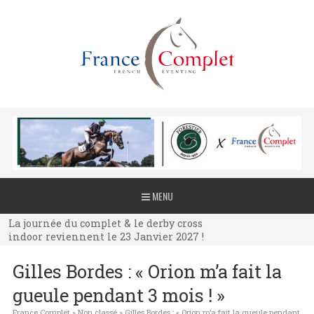
La journée du complet & le derby cross
MENU
indoor reviennent le 23 Janvier 2027 !
La journée du complet & le derby cross
indoor reviennent le 23 Janvier 2027 !
La journée du complet & le derby cross
Gilles Bordes : « Orion m’a fait la
indoor reviennent le 23 Janvier 2027 !
gueule pendant 3 mois ! »
France Complet
»
Non classé
»
Gilles Bordes : « Orion m’a fait la gueule pendant