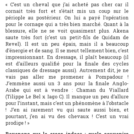
« C’est un cheval que j’ai acheté pas cher car il
cornait très fort et s’était mis un coup sur le
périople au postérieur. On lui a payé l’opération
pour le cornage qui a très bien marché. Quant à la
blessure, elle ne se voit quasiment plus. Akena
saute très fort (c’est un petit-fils de Quidam de
Revel). Il est un peu épais, mais il a beaucoup
d’énergie et de sang. Il se meut tellement bien, c’est
impressionnant. En dressage, il plaît beaucoup (il
est d’ailleurs qualifié pour la finale des cycles
classiques de dressage aussi). Autrement dit, je ne
vais pas aller me promener à Pompadour !
J’emmène aussi un 3 ans pour la finale Anglo-
Arabe qui est à vendre : Chaman du Viallard
(Tilippe Le Bel x Iago C). Il manque un peu d’allure
pour l’instant, mais c’est un phénomène à l’obstacle
! J’en ai rarement vu qui saute aussi bien, et
pourtant, j’en ai vu des chevaux ! C’est un vrai
prodige ! »
Revenons sur le cross indoor : quels souvenirs