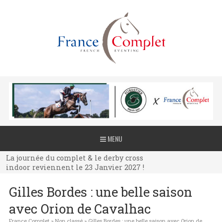
La journée du complet & le derby cross
MENU
indoor reviennent le 23 Janvier 2027 !
La journée du complet & le derby cross
indoor reviennent le 23 Janvier 2027 !
La journée du complet & le derby cross
Gilles Bordes : une belle saison
indoor reviennent le 23 Janvier 2027 !
avec Orion de Cavalhac
France Complet
»
Non classé
»
Gilles Bordes : une belle saison avec Orion de