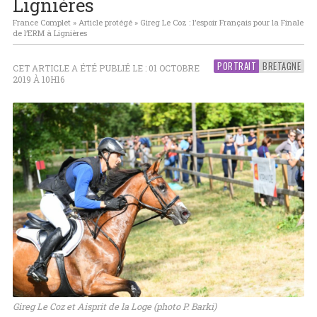
Lignières
France Complet
»
Article protégé
»
Gireg Le Coz : l’espoir Français pour la Finale
de l’ERM à Lignières
PORTRAIT
BRETAGNE
CET ARTICLE A ÉTÉ PUBLIÉ LE : 01 OCTOBRE
2019 À 10H16
Gireg Le Coz et Aisprit de la Loge (photo P. Barki)