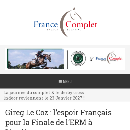
La journée du complet & le derby cross
MENU
indoor reviennent le 23 Janvier 2027 !
La journée du complet & le derby cross
indoor reviennent le 23 Janvier 2027 !
La journée du complet & le derby cross
Gireg Le Coz : l’espoir Français
indoor reviennent le 23 Janvier 2027 !
pour la Finale de l’ERM à