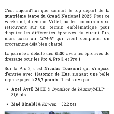
C’est aujourd’hui que sonnait le top départ de la
quatrième étape du Grand National 2025
. Pour ce
week-end, direction
Vittel
, où les concurrents se
retrouvent sur un terrain emblématique pour
disputer les différentes épreuves du circuit Pro,
mais aussi un
CCI4-S
* qui vient compléter un
programme déjà bien chargé.
La journée a débuté dès
8h30
avec les épreuves de
dressage pour les
Pro 4
,
Pro 3
, et
Pro 1
.
Sur la Pro 2, c’est
Nicolas Touzaint
qui s’impose
d’entrée avec
Hatomic de Hus
, signant une belle
reprise jugée à
26,7 points
. Il est suivi par :
Axel Avril MCH
&
Dyonisos de l’Aumoy
MILI* —
31,6 pts
Maé Rinaldi
&
Kirwan
— 32,2 pts