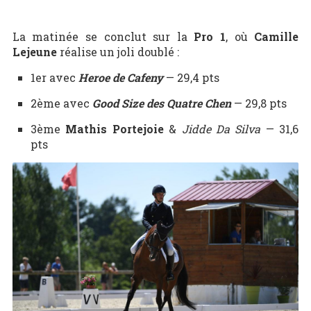
La matinée se conclut sur la
Pro 1
, où
Camille
Lejeune
réalise un joli doublé :
1er avec
Heroe de Cafeny
— 29,4 pts
2ème avec
Good Size des Quatre Chen
— 29,8 pts
3ème
Mathis Portejoie
&
Jidde Da Silva
— 31,6
pts