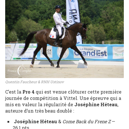
Quentin Faucheur & RNH Ustinov
C’est la
Pro 4
qui est venue clôturer cette première
journée de compétition à Vittel. Une épreuve qui a
mis en valeur la régularité de
Joséphine Héteau
,
auteure d’un très beau doublé :
Joséphine Héteau
&
Come Back du Frene Z
—
26,1 pts