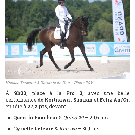
Nicolas Touzaint & Hatomic de Hus – Photo PSV
À
9h30
, place à la
Pro 3
, avec une belle
performance de
Kortnawat Samran
et
Feliz Am’Or
,
en tête à
27,2 pts
, devant :
Quentin Faucheur
&
Quino 29
— 29,6 pts
Cyrielle Lefèvre
&
Iron Ixe
— 30,1 pts