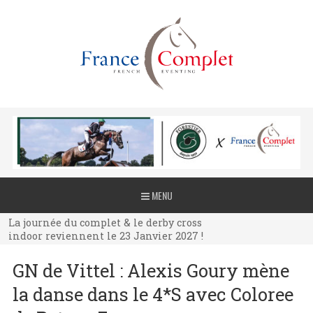
La journée du complet & le derby cross
MENU
indoor reviennent le 23 Janvier 2027 !
La journée du complet & le derby cross
indoor reviennent le 23 Janvier 2027 !
La journée du complet & le derby cross
GN de Vittel : Alexis Goury mène
indoor reviennent le 23 Janvier 2027 !
la danse dans le 4*S avec Coloree