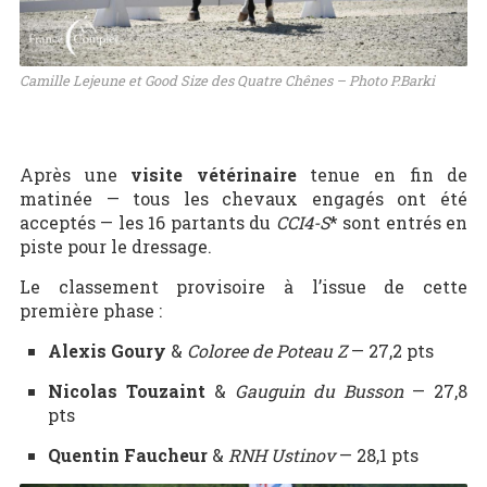
Camille Lejeune et Good Size des Quatre Chênes – Photo P.Barki
Après une
visite vétérinaire
tenue en fin de
matinée — tous les chevaux engagés ont été
acceptés — les 16 partants du
CCI4-S
* sont entrés en
piste pour le dressage.
Le classement provisoire à l’issue de cette
première phase :
Alexis Goury
&
Coloree de Poteau Z
— 27,2 pts
Nicolas Touzaint
&
Gauguin du Busson
— 27,8
pts
Quentin Faucheur
&
RNH Ustinov
— 28,1 pts