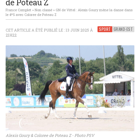
de Poteau Z
France Complet
»
Non classé
»
GN de Vittel : Alexis Goury mène la danse dans
le 4*S avec Coloree de Poteau Z
SPORT
GRAND-EST
CET ARTICLE A ÉTÉ PUBLIÉ LE : 13 JUIN 2025 À
21H22
Alexis Goury & Coloree de Poteau Z - Photo PSV