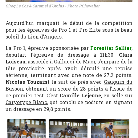
Gireg Le Coz & Caramel d'Orchis - Photo P.Chevalier
Aujourd’hui marquait le début de la compétition
pour les épreuves de Pro 1 et Pro Elite sous le beau
soleil du Lion d’Angers.
La Pro 1, épreuve sponsorisée par
Forestier Sellier
,
débutait l’épreuve de dressage à 11h30.
Clara
Loiseau
, associée à
Gallucci de Maor
, s’empare de la
tête provisoire après avoir déroulé une reprise
aérienne, terminant avec une note de 27,2 points.
Nicolas Touzaint
la suit de près avec
Gauguin du
Busson
, obtenant un score de 28 points à l’issue de
ce premier test. C’est
Camille Lejeune
, en selle sur
Caryotype Blanc
, qui conclu ce podium en signant
un dressage en 29,8 points.