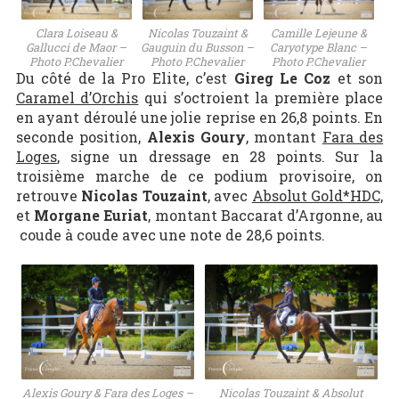
Clara Loiseau &
Nicolas Touzaint &
Camille Lejeune &
Gallucci de Maor –
Gauguin du Busson –
Caryotype Blanc –
Photo P.Chevalier
Photo P.Chevalier
Photo P.Chevalier
Du côté de la Pro Elite, c’est
Gireg Le Coz
et son
Caramel d’Orchis
qui s’octroient la première place
en ayant déroulé une jolie reprise en 26,8 points. En
seconde position,
Alexis Goury
, montant
Fara des
Loges
, signe un dressage en 28 points. Sur la
troisième marche de ce podium provisoire, on
retrouve
Nicolas Touzaint
, avec
Absolut Gold*HDC,
et
Morgane Euriat
, montant Baccarat d’Argonne, au
coude à coude avec une note de 28,6 points.
Alexis Goury & Fara des Loges –
Nicolas Touzaint & Absolut