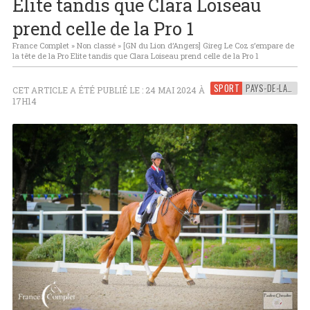
Elite tandis que Clara Loiseau
prend celle de la Pro 1
France Complet
»
Non classé
»
[GN du Lion d’Angers] Gireg Le Coz s’empare de
la tête de la Pro Elite tandis que Clara Loiseau prend celle de la Pro 1
SPORT
PAYS-DE-LA-LOIRE
CET ARTICLE A ÉTÉ PUBLIÉ LE : 24 MAI 2024 À
17H14