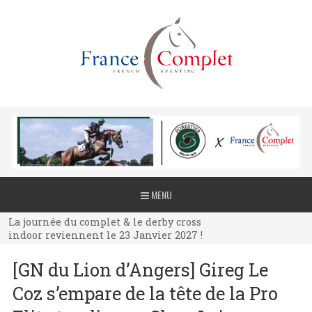
La journée du complet & le derby cross
MENU
indoor reviennent le 23 Janvier 2027 !
La journée du complet & le derby cross
indoor reviennent le 23 Janvier 2027 !
La journée du complet & le derby cross
[GN du Lion d’Angers] Gireg Le
indoor reviennent le 23 Janvier 2027 !
Coz s’empare de la tête de la Pro