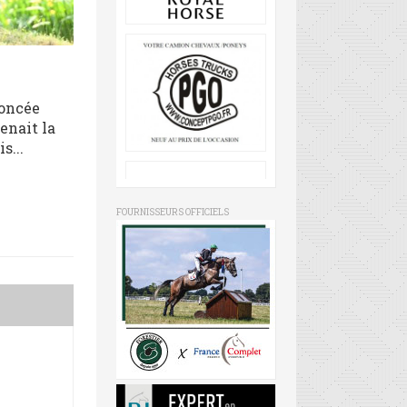
noncée
enait la
s...
FOURNISSEURS OFFICIELS