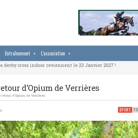
e derby cross indoor reviennent le 23 Janvier 2027 !
Entraînement
L’association
e derby cross indoor reviennent le 23 Janvier 2027 !
e derby cross indoor reviennent le 23 Janvier 2027 !
retour d’Opium de Verrières
e retour d’Opium de Verrières
SPORT
19