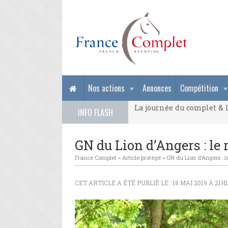
La journée du complet & l
Nos actions
Annonces
Compétition
La journée du complet & l
INFO FLASH
La journée du complet & l
GN du Lion d’Angers : le 
France Complet
»
Article protégé
»
GN du Lion d’Angers : l
CET ARTICLE A ÉTÉ PUBLIÉ LE : 18 MAI 2019 À 21H