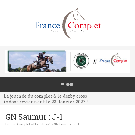
La journée du complet & le derby cross
MENU
indoor reviennent le 23 Janvier 2027 !
La journée du complet & le derby cross
indoor reviennent le 23 Janvier 2027 !
La journée du complet & le derby cross
GN Saumur : J-1
indoor reviennent le 23 Janvier 2027 !
France Complet
»
Non classé
»
GN Saumur : J-1