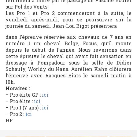
terminera à 14h19 par le passage de Pascale Boutet
sur Pol des Vents.
Les Pro 1 et Pro 2 commenceront à la suite, le
vendredi après-midi, pour se poursuivre sur la
journée du samedi. Jean-Lou Bigot présentera
dans l’épreuve réservée aux chevaux de 7 ans en
numéro 1 un cheval Belge, Focus, qu’il monte
depuis le début de l’année. Nous reverrons dans
cette épreuve le cheval qui avait fait sensation en
dressage à Pompadour sous la selle de Didier
Schauly, Worldy du Hans. Aurélien Kahn clôturera
l’épreuve avec Racques Biats le samedi matin à
10h.
Horaires :
– Pro élite GP :
ici
– Pro élite :
ici
– Pro 1 (7 ans) :
ici
– Pro 2 :
ici
HF