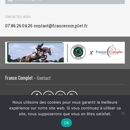
CONTACTEZ-NOUS
07.86.26.04.26
contact@francecomplet.fr
France Complet -
Contact
Partager sur :
Nous utilisons des cookies pour vous garantir la meilleure
expérience sur notre site web. Si vous continuez à utiliser ce
L’association
Actualités
Tous les évènements
Liens utiles
site, nous supposerons que vous en êtes satisfait.
Régie publicitaire
Plan du site
Mentions légales
OK
CRÉATION DU SITE INTERNET