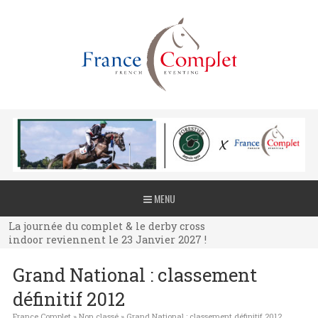
La journée du complet & le derby cross
MENU
indoor reviennent le 23 Janvier 2027 !
La journée du complet & le derby cross
indoor reviennent le 23 Janvier 2027 !
La journée du complet & le derby cross
Grand National : classement
indoor reviennent le 23 Janvier 2027 !
définitif 2012
France Complet
»
Non classé
»
Grand National : classement définitif 2012