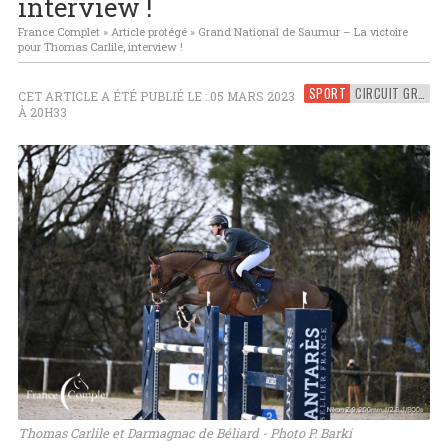
interview !
France Complet
»
Article protégé
»
Grand National de Saumur – La victoire
pour Thomas Carlile, interview !
SPORT
CIRCUIT GRAND NATIONAL FFE
CET ARTICLE A ÉTÉ PUBLIÉ LE : 05 MARS 2023
À 20H33
Thomas Carlile et Darmagnac de Béliard - Photo P. Barki