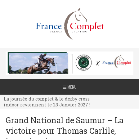
La journée du complet & le derby cross
MENU
indoor reviennent le 23 Janvier 2027 !
La journée du complet & le derby cross
indoor reviennent le 23 Janvier 2027 !
La journée du complet & le derby cross
Grand National de Saumur – La
indoor reviennent le 23 Janvier 2027 !
victoire pour Thomas Carlile,