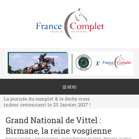
La journée du complet & le derby cross
MENU
indoor reviennent le 23 Janvier 2027 !
La journée du complet & le derby cross
indoor reviennent le 23 Janvier 2027 !
La journée du complet & le derby cross
Grand National de Vittel :
indoor reviennent le 23 Janvier 2027 !
Birmane, la reine vosgienne
France Complet
»
Article protégé
»
Grand National de Vittel : Birmane, la reine