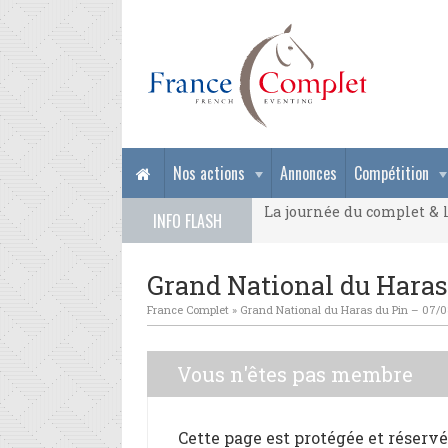
La journée du complet & l
Nos actions
Annonces
Compétition
La journée du complet & l
INFO FLASH
La journée du complet & l
Grand National du Haras
France Complet
»
Grand National du Haras du Pin – 07/
Vous n'êtes pas membre
Cette page est protégée et réserv