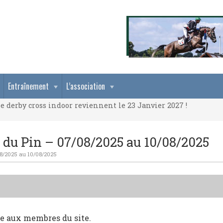
e derby cross indoor reviennent le 23 Janvier 2027 !
Entraînement
L’association
e derby cross indoor reviennent le 23 Janvier 2027 !
e derby cross indoor reviennent le 23 Janvier 2027 !
 du Pin – 07/08/2025 au 10/08/2025
08/2025 au 10/08/2025
ée aux membres du site.