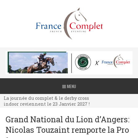
La journée du complet & le derby cross
MENU
indoor reviennent le 23 Janvier 2027 !
La journée du complet & le derby cross
indoor reviennent le 23 Janvier 2027 !
La journée du complet & le derby cross
Grand National du Lion d’Angers:
indoor reviennent le 23 Janvier 2027 !
Nicolas Touzaint remporte la Pro