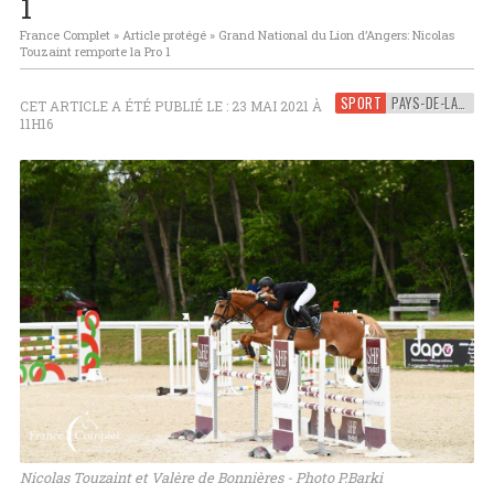
1
France Complet
»
Article protégé
»
Grand National du Lion d’Angers: Nicolas
Touzaint remporte la Pro 1
SPORT
PAYS-DE-LA-LOIRE
CET ARTICLE A ÉTÉ PUBLIÉ LE : 23 MAI 2021 À
11H16
Nicolas Touzaint et Valère de Bonnières - Photo P.Barki