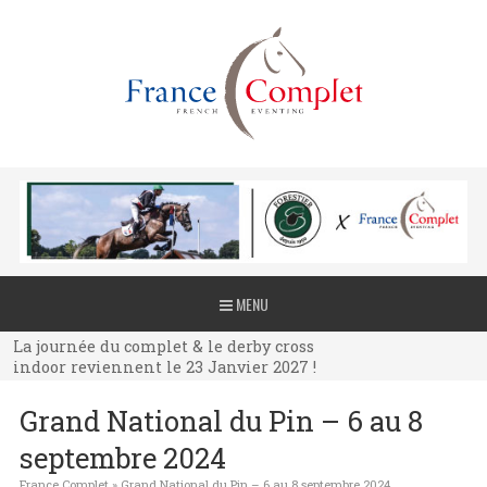
La journée du complet & le derby cross
MENU
indoor reviennent le 23 Janvier 2027 !
La journée du complet & le derby cross
indoor reviennent le 23 Janvier 2027 !
La journée du complet & le derby cross
Grand National du Pin – 6 au 8
indoor reviennent le 23 Janvier 2027 !
septembre 2024
France Complet
»
Grand National du Pin – 6 au 8 septembre 2024