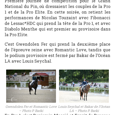
Première journée de compétition pour le Grand
National du Pin, où dressaient les couples de la Pro
1 et de la Pro Elite. En cette soirée, on retient les
performances de Nicolas Touzaint avec Fibonacci
de Lessac*HDC qui prend la tête de la Pro 1, et avec
Diabolo Menthe qui est premier au provisoire dans
la Pro Elite.
C’est Gwendolen Fer qui prend la deuxième place
de l’épreuve reine avec Romantic Love, tandis que
le podium provisoire est fermé par Bakar de l’Océan
LA avec Louis Seychal.
Gwendolen Fer et Romantic Love
Louis Seychal et Bakar de l’Océan
– Photo P. Barki
LA – Photo P. Barki