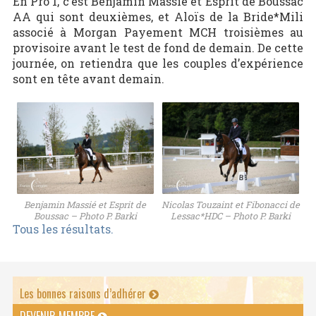
En Pro 1, c’est Benjamin Massié et Esprit de Boussac
AA qui sont deuxièmes, et Aloïs de la Bride*Mili
associé à Morgan Payement MCH troisièmes au
provisoire avant le test de fond de demain. De cette
journée, on retiendra que les couples d’expérience
sont en tête avant demain.
Benjamin Massié et Esprit de
Nicolas Touzaint et Fibonacci de
Boussac – Photo P. Barki
Lessac*HDC – Photo P. Barki
Tous les résultats.
Les bonnes raisons d’adhérer