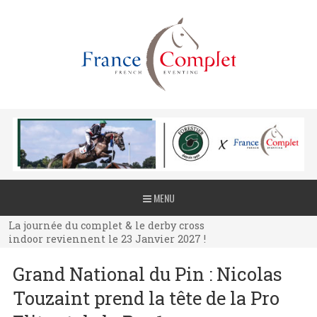
La journée du complet & le derby cross
MENU
indoor reviennent le 23 Janvier 2027 !
La journée du complet & le derby cross
indoor reviennent le 23 Janvier 2027 !
La journée du complet & le derby cross
Grand National du Pin : Nicolas
indoor reviennent le 23 Janvier 2027 !
Touzaint prend la tête de la Pro