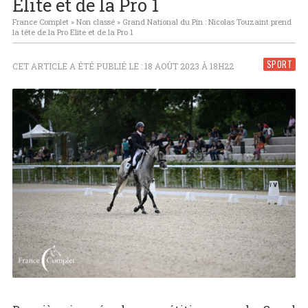
Elite et de la Pro 1
France Complet
»
Non classé
»
Grand National du Pin : Nicolas Touzaint prend
la tête de la Pro Elite et de la Pro 1
SPORT
CET ARTICLE A ÉTÉ PUBLIÉ LE : 18 AOÛT 2023 À 18H22