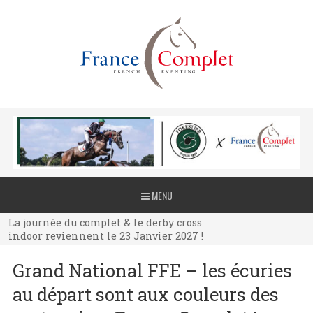
La journée du complet & le derby cross
MENU
indoor reviennent le 23 Janvier 2027 !
La journée du complet & le derby cross
indoor reviennent le 23 Janvier 2027 !
La journée du complet & le derby cross
Grand National FFE – les écuries
indoor reviennent le 23 Janvier 2027 !
au départ sont aux couleurs des