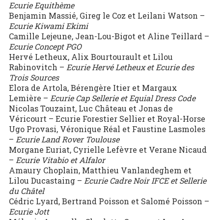
Ecurie
Equithème
Benjamin Massié, Gireg le Coz et Leilani Watson –
Ecurie
Kiwami Ekimi
Camille Lejeune, Jean-Lou-Bigot et Aline Teillard –
Ecurie
Concept PGO
Hervé Letheux, Alix Bourtourault et Lilou
Rabinovitch –
Ecurie Hervé Letheux et Ecurie des
Trois Sources
Elora de Artola, Bérengère Itier et Margaux
Lemière –
Ecurie Cap Sellerie et Equial Dress Code
Nicolas Touzaint, Luc Château et Jonas de
Véricourt – Ecurie Forestier Sellier et Royal-Horse
Ugo Provasi, Véronique Réal et Faustine Lasmoles
–
Ecurie Land Rover Toulouse
Morgane Euriat, Cyrielle Lefèvre et Verane Nicaud
–
Ecurie Vitabio et Alfalor
Amaury Choplain, Matthieu Vanlandeghem et
Lilou Ducastaing –
Ecurie Cadre Noir IFCE et Sellerie
du Châtel
Cédric Lyard, Bertrand Poisson et Salomé Poisson –
Ecurie Jott