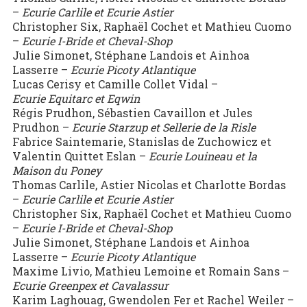
–
Ecurie
Carlile et Ecurie Astier
Christopher Six, Raphaël Cochet et Mathieu Cuomo
–
Ecurie
I-Bride et Cheval-Shop
Julie Simonet, Stéphane Landois et Ainhoa
Lasserre –
Ecurie
Picoty Atlantique
Lucas Cerisy et Camille Collet Vidal –
Ecurie
Equitarc et Eqwin
Régis Prudhon, Sébastien Cavaillon et Jules
Prudhon –
Ecurie
Starzup et Sellerie de la Risle
Fabrice Saintemarie, Stanislas de Zuchowicz et
Valentin Quittet Eslan –
Ecurie
Louineau et la
Maison du Poney
Thomas Carlile, Astier Nicolas et Charlotte Bordas
–
Ecurie
Carlile et Ecurie Astier
Christopher Six, Raphaël Cochet et Mathieu Cuomo
–
Ecurie
I-Bride et Cheval-Shop
Julie Simonet, Stéphane Landois et Ainhoa
Lasserre –
Ecurie
Picoty Atlantique
Maxime Livio, Mathieu Lemoine et Romain Sans –
Ecurie
Greenpex et Cavalassur
Karim Laghouag, Gwendolen Fer et Rachel Weiler –