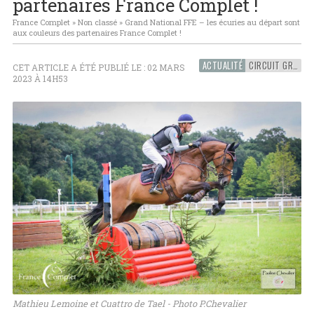
partenaires France Complet !
France Complet
»
Non classé
»
Grand National FFE – les écuries au départ sont
aux couleurs des partenaires France Complet !
ACTUALITÉ
CIRCUIT GRAND NATIONAL FFE
CET ARTICLE A ÉTÉ PUBLIÉ LE : 02 MARS
2023 À 14H53
Mathieu Lemoine et Cuattro de Tael - Photo P.Chevalier