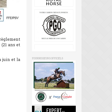
u règlement
r
(21 ans et
FOURNISSEURS OFFICIELS
juin et la