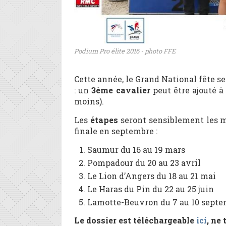
Podium Pro élite 2016 - photo FFE
Cette année, le Grand National fête se
: un
3
ème
cavalier
peut être ajouté à
moins).
Les
étapes
seront sensiblement les mê
finale en septembre :
Saumur du 16 au 19 mars
Pompadour du 20 au 23 avril
Le Lion d’Angers du 18 au 21 mai
Le Haras du Pin du 22 au 25 juin
Lamotte-Beuvron du 7 au 10 sept
Le dossier est téléchargeable
ici
, ne