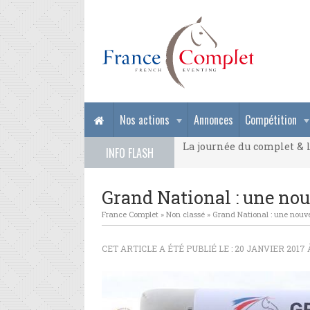
La journée du complet & l
Nos actions
Annonces
Compétition
La journée du complet & l
INFO FLASH
La journée du complet & l
Grand National : une nouv
France Complet
»
Non classé
»
Grand National : une nouvea
CET ARTICLE A ÉTÉ PUBLIÉ LE : 20 JANVIER 2017 