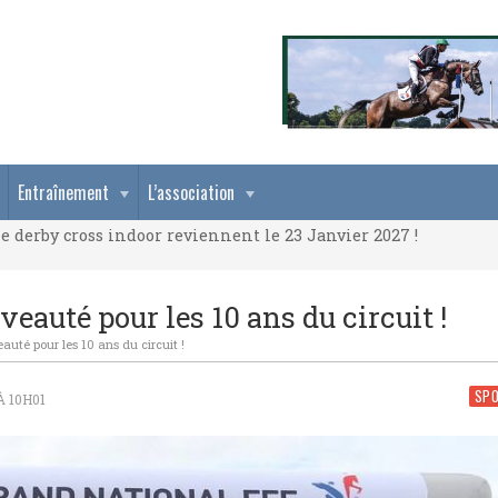
e derby cross indoor reviennent le 23 Janvier 2027 !
Entraînement
L’association
e derby cross indoor reviennent le 23 Janvier 2027 !
e derby cross indoor reviennent le 23 Janvier 2027 !
eauté pour les 10 ans du circuit !
uté pour les 10 ans du circuit !
SP
À 10H01