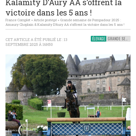
Kalamity D’Aury AA s’offrent la
victoire dans les 5 ans !
France Complet
»
Article protégé
»
Grande semaine de Pompadour 2025 :
Amaury Choplain & Kalamity D’Aury AA s’offrent la victoire dans les 5 ans !
ÉLEVAGE
GRANDE SEMAINE DE POMPADOUR
CET ARTICLE A ÉTÉ PUBLIÉ LE : 13
SEPTEMBRE 2025 À 16H50