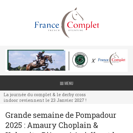
La journée du complet & le derby cross
MENU
indoor reviennent le 23 Janvier 2027 !
La journée du complet & le derby cross
indoor reviennent le 23 Janvier 2027 !
La journée du complet & le derby cross
Grande semaine de Pompadour
indoor reviennent le 23 Janvier 2027 !
2025 : Amaury Choplain &