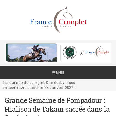
La journée du complet & le derby cross
MENU
indoor reviennent le 23 Janvier 2027 !
La journée du complet & le derby cross
indoor reviennent le 23 Janvier 2027 !
La journée du complet & le derby cross
Grande Semaine de Pompadour :
indoor reviennent le 23 Janvier 2027 !
Hialisca de Takam sacrée dans la