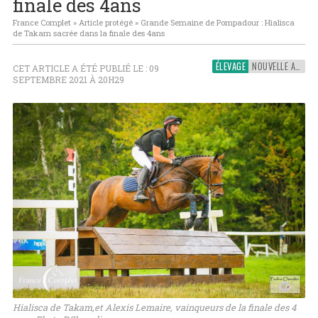
finale des 4ans
France Complet
»
Article protégé
»
Grande Semaine de Pompadour : Hialisca
de Takam sacrée dans la finale des 4ans
ÉLEVAGE
NOUVELLE AQUITAINE
CET ARTICLE A ÉTÉ PUBLIÉ LE : 09
SEPTEMBRE 2021 À 20H29
Hialisca de Takam,et Alexis Lemaire, vainqueurs de la finale des 4