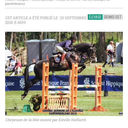
persévérance
ÉLEVAGE
GRAND-EST
CET ARTICLE A ÉTÉ PUBLIÉ LE : 23 SEPTEMBRE
2020 À 6H33
Cheyenne de la Née monté par Estelle Hoffarth