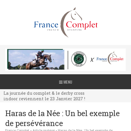
La journée du complet & le derby cross
MENU
indoor reviennent le 23 Janvier 2027 !
La journée du complet & le derby cross
indoor reviennent le 23 Janvier 2027 !
La journée du complet & le derby cross
Haras de la Née : Un bel exemple
indoor reviennent le 23 Janvier 2027 !
de persévérance
France Complet
»
Article protégé
»
Haras de la Née : Un bel exemple de