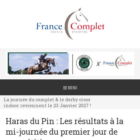
La journée du complet & le derby cross
MENU
indoor reviennent le 23 Janvier 2027 !
La journée du complet & le derby cross
indoor reviennent le 23 Janvier 2027 !
La journée du complet & le derby cross
Haras du Pin : Les résultats à la
indoor reviennent le 23 Janvier 2027 !
mi-journée du premier jour de