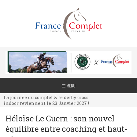
La journée du complet & le derby cross
MENU
indoor reviennent le 23 Janvier 2027 !
La journée du complet & le derby cross
indoor reviennent le 23 Janvier 2027 !
La journée du complet & le derby cross
Héloïse Le Guern : son nouvel
indoor reviennent le 23 Janvier 2027 !
équilibre entre coaching et haut-