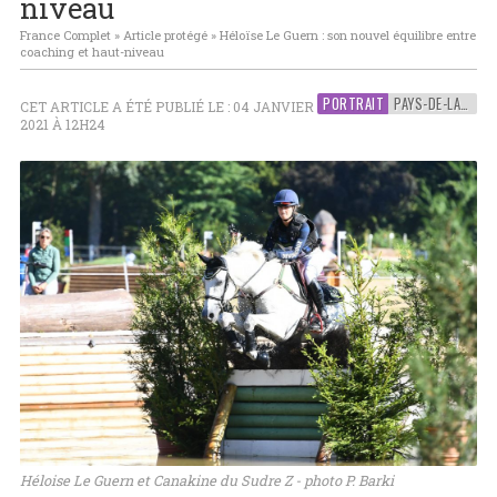
niveau
France Complet
»
Article protégé
»
Héloïse Le Guern : son nouvel équilibre entre
coaching et haut-niveau
PORTRAIT
PAYS-DE-LA-LOIRE
CET ARTICLE A ÉTÉ PUBLIÉ LE : 04 JANVIER
2021 À 12H24
Héloise Le Guern et Canakine du Sudre Z - photo P. Barki