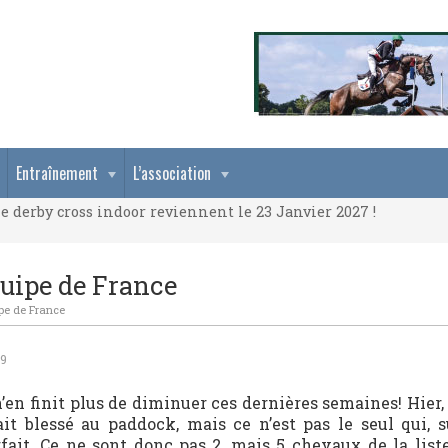
e derby cross indoor reviennent le 23 Janvier 2027 !
Entraînement
L’association
e derby cross indoor reviennent le 23 Janvier 2027 !
e derby cross indoor reviennent le 23 Janvier 2027 !
quipe de France
pe de France
09
’en finit plus de diminuer ces dernières semaines! Hier
it blessé au paddock, mais ce n’est pas le seul qui, s
rfait. Ce ne sont donc pas 2, mais 5 chevaux de la list