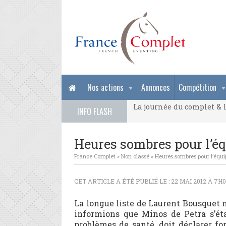
La journée du complet & l
Nos actions
Annonces
Compétition
La journée du complet & l
INFO FLASH
La journée du complet & l
Heures sombres pour l’é
France Complet
»
Non classé
»
Heures sombres pour l’équi
CET ARTICLE A ÉTÉ PUBLIÉ LE : 22 MAI 2012 À 7H
La longue liste de Laurent Bousquet n
informions que Minos de Petra s’éta
problèmes de santé, doit déclarer fo