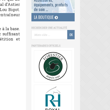
Accessoires,
al d’Astier
équipements, produits
de soin ...
Lou Bigot.
’entraîneur
LA BOUTIQUE
 à la base.
RECHERCHER UNE ACTUALITÉ
c suffisant
tition et
PARTENAIRES OFFICIELS