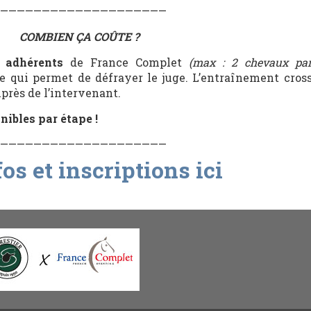
————————————————————
COMBIEN ÇA COÛTE ?
 adhérents
de France Complet
(max : 2 chevaux par
ce qui permet de défrayer le juge. L’entraînement cross
près de l’intervenant.
nibles par étape !
————————————————————
fos et inscriptions ici