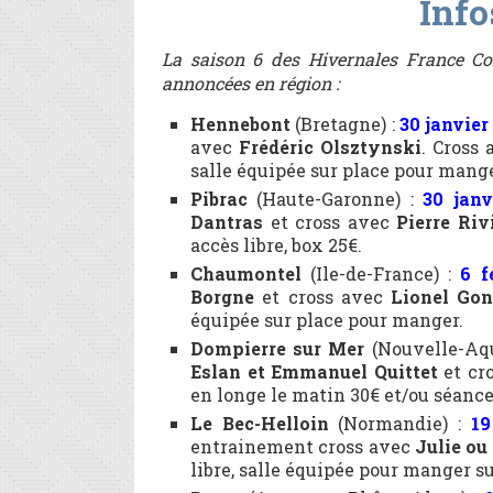
Info
La saison 6 des Hivernales France Co
annoncées en région :
Hennebont
(Bretagne) :
30 janvier
avec
Frédéric Olsztynski
. Cross
salle équipée sur place pour mange
Pibrac
(Haute-Garonne) :
30 janv
Dantras
et cross avec
Pierre Riv
accès libre, box 25€.
Chaumontel
(Ile-de-France) :
6 f
Borgne
et cross avec
Lionel Gon
équipée sur place pour manger.
Dompierre sur Mer
(Nouvelle-Aqu
Eslan et Emmanuel Quittet
et cr
en longe le matin 30€ et/ou séance 
Le Bec-Helloin
(Normandie) :
19
entrainement cross avec
Julie ou
libre, salle équipée pour manger su