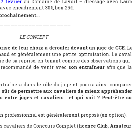
7 février
au Domaine de Lavort – dressage avec
Laur
 avec encadrement 30€, box 25€.
s prochainement…
————————————————————
LE CONCEPT
rise de leur choix à dérouler devant un juge de CCE
. L
 chaud et généralement une petite optimisation. Le caval
ie de sa reprise, en tenant compte des observations qui 
nt recommandé de venir avec
son entraîneur
afin que la
entraînera dans le rôle du juge et pourra ainsi compare
en sûr de permettre aux cavaliers de mieux appréhender 
s entre juges et cavaliers… et qui sait ? Peut-être su
n professionnel est généralement proposé (en option).
es cavaliers de Concours Complet (
licence
Club, Amateur 