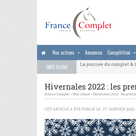
La journée du complet & l
Nos actions
Annonces
Compétition
La journée du complet & l
INFO FLASH
La journée du complet & l
Hivernales 2022 : les pr
France Complet
»
Non classé
»
Hivernales 2022 : les prem
CET ARTICLE A ÉTÉ PUBLIÉ LE : 07 JANVIER 2022 