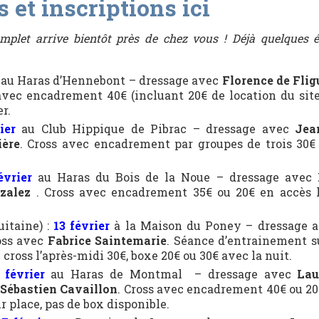
s et inscriptions ici
mplet arrive bientôt près de chez vous ! Déjà quelques é
au Haras d’Hennebont – dressage avec
Florence de Flig
 avec encadrement 40€ (incluant 20€ de location du site)
r.
ier
au Club Hippique de Pibrac – dressage avec
Jea
ière
. Cross avec encadrement par groupes de trois 30€
évrier
au Haras du Bois de la Noue – dressage avec
zalez
. Cross avec encadrement 35€ ou 20€ en accès li
itaine) :
13 février
à la Maison du Poney – dressage 
oss avec
Fabrice Saintemarie
. Séance d’entrainement su
cross l’après-midi 30€, boxe 20€ ou 30€ avec la nuit.
 février
au Haras de Montmal – dressage avec
Lau
 Sébastien Cavaillon
. Cross avec encadrement 40€ ou 20
r place, pas de box disponible.