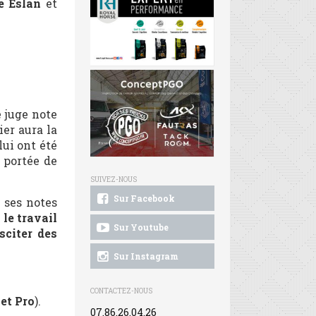
e Eslan
et
e juge note
ier aura la
lui ont été
 portée de
SUIVEZ-NOUS
Sur Facebook
r ses notes
le travail
Sur Youtube
sciter des
Sur Instagram
CONTACTEZ-NOUS
et Pro
).
07.86.26.04.26