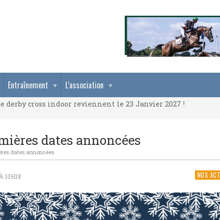
e derby cross indoor reviennent le 23 Janvier 2027 !
Entraînement
L’association
e derby cross indoor reviennent le 23 Janvier 2027 !
e derby cross indoor reviennent le 23 Janvier 2027 !
emières dates annoncées
ières dates annoncées
NOS AC
À 10H18