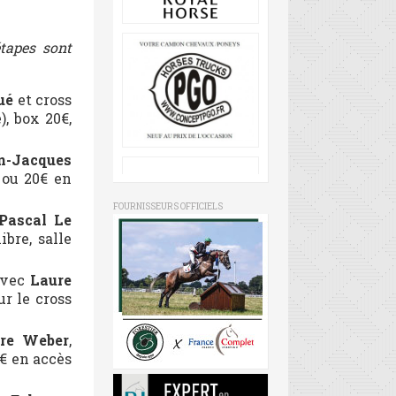
tapes sont
ué
et cross
, box 20€,
n-Jacques
 ou 20€ en
FOURNISSEURS OFFICIELS
Pascal Le
bre, salle
avec
Laure
r le cross
re Weber
,
€ en accès