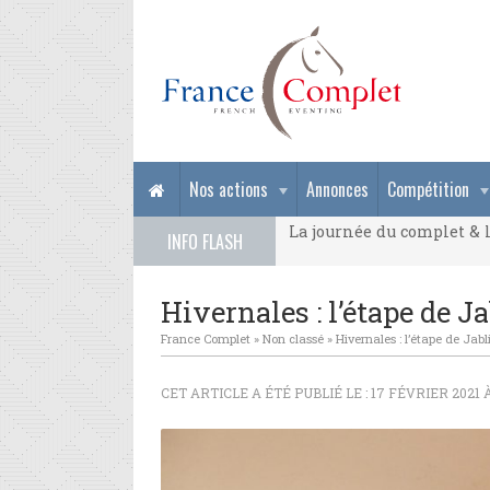
La journée du complet & l
Nos actions
Annonces
Compétition
La journée du complet & l
INFO FLASH
La journée du complet & l
Hivernales : l’étape de Ja
France Complet
»
Non classé
»
Hivernales : l’étape de Jabl
CET ARTICLE A ÉTÉ PUBLIÉ LE : 17 FÉVRIER 2021 