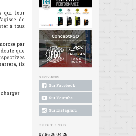
s qui leur
’agisse de
iter à tous
morose par
l doute que
rspectives
arrera, ils
SUIVEZ-NOUS
Sur Facebook
lécharger
Sur Youtube
Sur Instagram
CONTACTEZ-NOUS
07.86.26.04.26