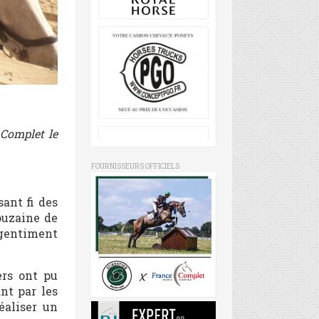
 Complet le
FOURNISSEURS OFFICIELS
ant fi des
ouzaine de
 gentiment
ers ont pu
nt par les
éaliser un