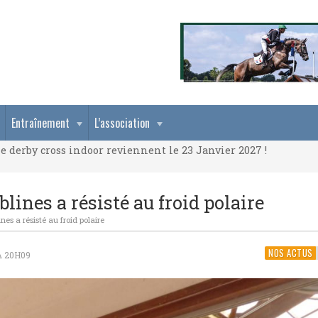
e derby cross indoor reviennent le 23 Janvier 2027 !
Entraînement
L’association
e derby cross indoor reviennent le 23 Janvier 2027 !
e derby cross indoor reviennent le 23 Janvier 2027 !
blines a résisté au froid polaire
ines a résisté au froid polaire
NOS ACTUS
À 20H09