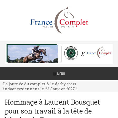
La journée du complet & le derby cross
MENU
indoor reviennent le 23 Janvier 2027 !
La journée du complet & le derby cross
indoor reviennent le 23 Janvier 2027 !
La journée du complet & le derby cross
Hommage à Laurent Bousquet
indoor reviennent le 23 Janvier 2027 !
pour son travail à la tête de