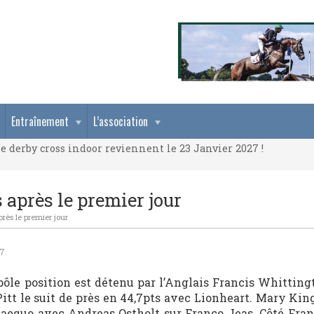
e derby cross indoor reviennent le 23 Janvier 2027 !
Entraînement
L’association
e derby cross indoor reviennent le 23 Janvier 2027 !
e derby cross indoor reviennent le 23 Janvier 2027 !
 après le premier jour
près le premier jour
07
 pôle position est détenu par l’Anglais Francis Whitting
Pitt le suit de près en 44,7pts avec Lionheart. Mary Ki
-aequo avec Andreas Ostholt sur Franco Jeas. Côté Fran