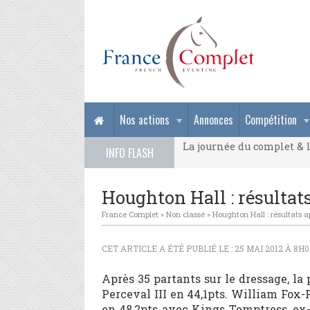
La journée du complet & l
Nos actions
Annonces
Compétition
La journée du complet & l
INFO FLASH
La journée du complet & l
Houghton Hall : résultats
France Complet
»
Non classé
»
Houghton Hall : résultats a
CET ARTICLE A ÉTÉ PUBLIÉ LE : 25 MAI 2012 À 8H
Après 35 partants sur le dressage, la
Perceval III en 44,1pts. William Fox-
en 48,2pts avec Kings Temptress, ex